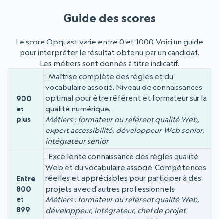
Guide des scores
Le score Opquast varie entre 0 et 1000. Voici un guide
pour interpréter le résultat obtenu par un candidat.
Les métiers sont donnés à titre indicatif.
Maîtrise complète des règles et du
Niveau
Score
vocabulaire associé. Niveau de connaissances
optimal pour être référent et formateur sur la
900
qualité numérique.
et
plus
Métiers : formateur ou référent qualité Web,
expert accessibilité, développeur Web senior,
intégrateur senior
Excellente connaissance des règles qualité
Web et du vocabulaire associé. Compétences
réelles et appréciables pour participer à des
Entre
projets avec d'autres professionnels.
800
et
Métiers : formateur ou référent qualité Web,
899
développeur, intégrateur, chef de projet