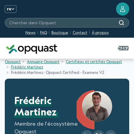
FR
Chercher dans Opquast
News
FAQ
Boutique
Contact
À propos
Formation et Certification Quali
MENU
Opquast
Annuaire Opquast
Certifiées et certifiés Opquast
Frédéric Martinez
Frédéric Martinez : Opquast Certified - Examens V2
Frédéric
Martinez
Membre de l'écosystème
Opquast