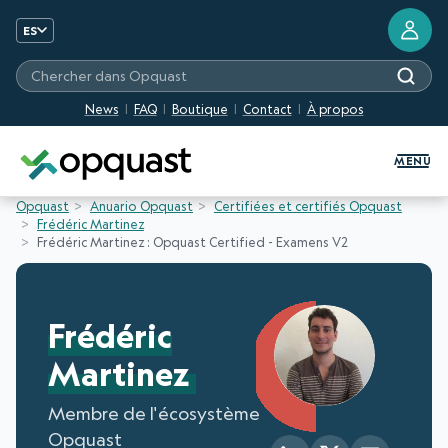
ES
Chercher dans Opquast
News
FAQ
Boutique
Contact
À propos
Formation et certification Quali
MENU
Opquast
Anuario Opquast
Certifiées et certifiés Opquast
Frédéric Martinez
Frédéric Martinez : Opquast Certified - Examens V2
Frédéric
Martinez
Membre de l'écosystème
Opquast