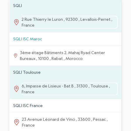
Liste des établissements
ADRESSE
ÉTABLISSEMENTS
SQLI
2 Rue Thierry le Luron , 92300 , Levallois-Perret ,
France
SQLI ISC Maroc
3ème étage Bâtiments 2. Mahaj Ryad Center
Bureaux , 10100 , Rabat , Morocco
SQLI Toulouse
6, Impasse de Lisieux - Bat B , 31300 , Toulouse ,
France
SQLI ISC France
23 Avenue Léonard de Vinci , 33600 , Pessac ,
France