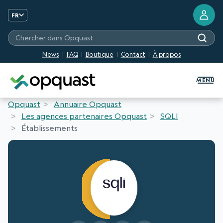
FR
Chercher dans Opquast
News
FAQ
Boutique
Contact
À propos
Formation et Certification Quali
MENU
Opquast
Annuaire Opquast
Les agences partenaires Opquast
SQLI
Établissements