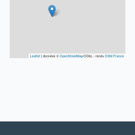
Leaflet
| données ©
OpenStreetMap
/ODbL - rendu
OSM France