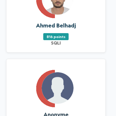
Ahmed Belhadj
816 points
SQLI
Anonyme