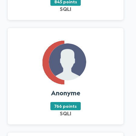
845 points
SQLI
Anonyme
766 points
SQLI