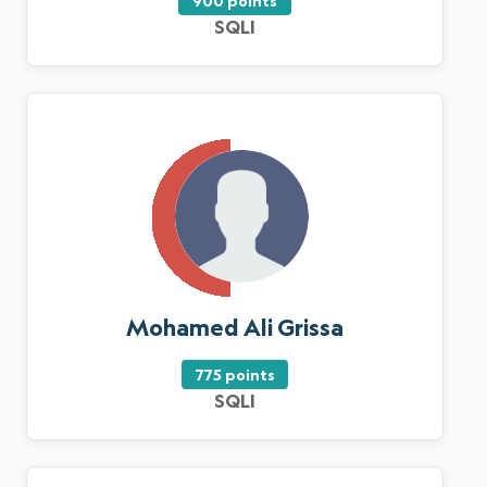
900 points
SQLI
Mohamed Ali Grissa
775 points
SQLI