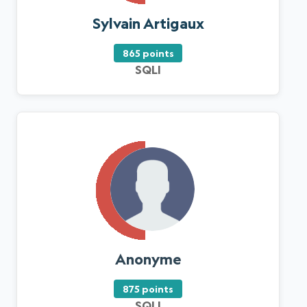
Sylvain Artigaux
865 points
SQLI
Anonyme
875 points
SQLI