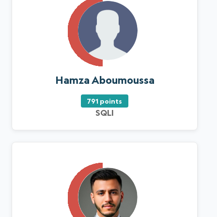
Hamza Aboumoussa
791 points
SQLI