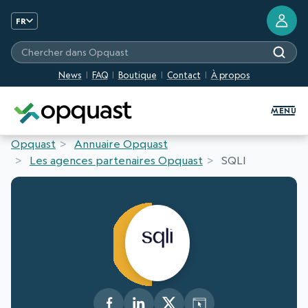
FR
Chercher dans Opquast
News
FAQ
Boutique
Contact
À propos
Formation et Certification Quali
MENU
Opquast
Annuaire Opquast
Les agences partenaires Opquast
SQLI