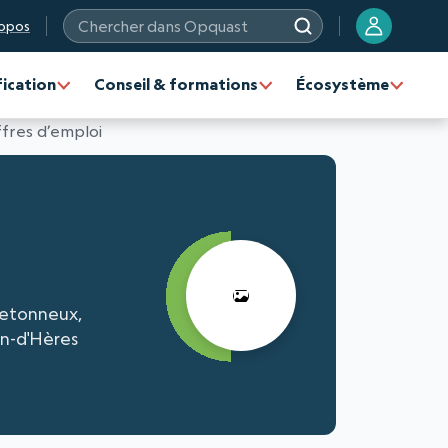
opos
Chercher dans Opquast
fication
Conseil & formations
Écosystème
fres d’emploi
retonneux,
in-d'Hères