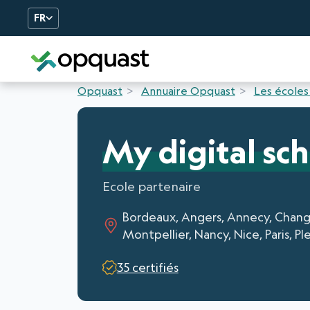
FR
Formation et Certificatio
Opquast
Annuaire Opquast
Les écoles
My digital sc
Ecole partenaire
Bordeaux, Angers, Annecy, Changé
Montpellier, Nancy, Nice, Paris, P
35 certifiés