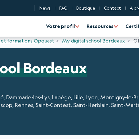
News
FAQ
Boutique
Contact
À pr
n Qualité Numérique
Votre profil
Ressources
Certi
 et formations Opquast
My digital school Bordeaux
Of
hool Bordeaux
, Dammarie-les-Lys, Labège, Lille, Lyon, Montigny-le-B
lescop, Rennes, Saint-Contest, Saint-Herblain, Saint-Mart