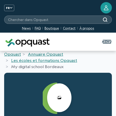
FR
Chercher dans Opquast
News
FAQ
Boutique
Contact
À propos
Formation et Certification Quali
MENU
Opquast
Annuaire Opquast
Les écoles et formations Opquast
My digital school Bordeaux