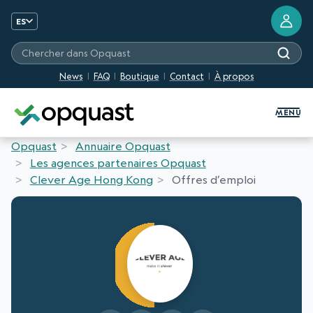
ES
Chercher dans Opquast
News
FAQ
Boutique
Contact
À propos
Formation et certification Quali
MENU
Opquast
Annuaire Opquast
Les agences partenaires Opquast
Clever Age Hong Kong
Offres d’emploi