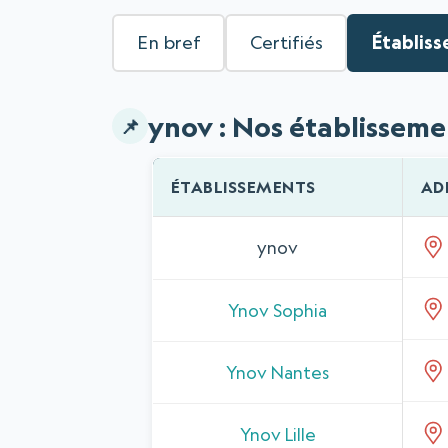
En bref
Certifiés
Établis
ynov : Nos établisseme
ÉTABLISSEMENTS
AD
Liste des établissements
ynov
Ynov Sophia
Ynov Nantes
Ynov Lille