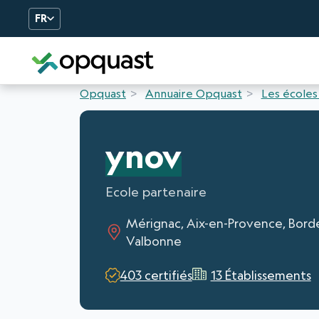
FR
Formation et Certificatio
Opquast
Annuaire Opquast
Les écoles
ynov
Ecole partenaire
Mérignac, Aix-en-Provence, Bordea
Valbonne
403 certifiés
13 Établissements