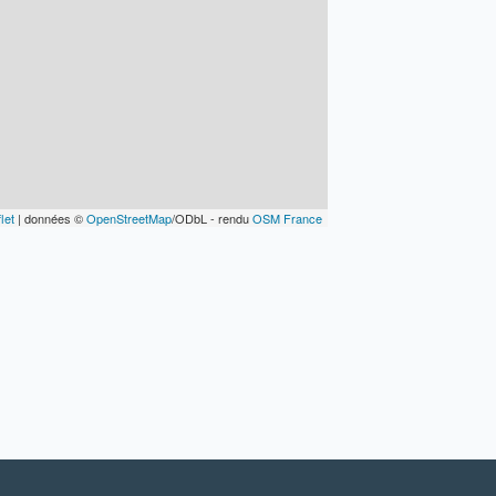
let
| données ©
OpenStreetMap
/ODbL - rendu
OSM France