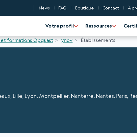
News
FAQ
Boutique
Contact
À pr
n Qualité Numérique
Votre profil
Ressources
Certi
 et formations Opquast
ynov
Établissements
ux, Lille, Lyon, Montpellier, Nanterre, Nantes, Paris, R