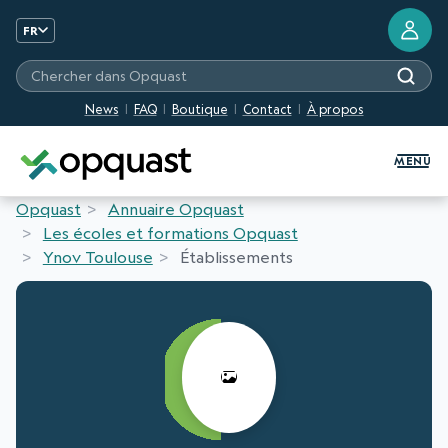
FR
Chercher dans Opquast
News
FAQ
Boutique
Contact
À propos
Formation et Certification Quali
MENU
Opquast
Annuaire Opquast
Les écoles et formations Opquast
Ynov Toulouse
Établissements