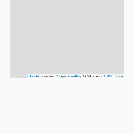
Leaflet
| données ©
OpenStreetMap
/ODbL - rendu
OSM France