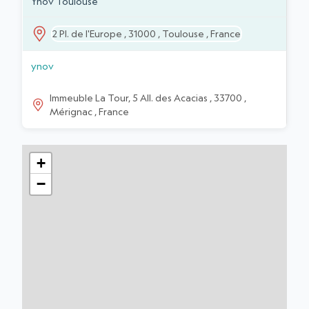
ÉTABLISSEMENTS
Ynov Toulouse
2 Pl. de l'Europe , 31000 , Toulouse , France
ynov
Immeuble La Tour, 5 All. des Acacias , 33700 ,
Mérignac , France
+
−