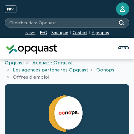
FR
Chercher dans Opquast
News
FAQ
Boutique
Contact
À propos
Formation et Certification Quali
MENU
Opquast
Annuaire Opquast
Les agences partenaires Opquast
Oonops
Offres d’emploi