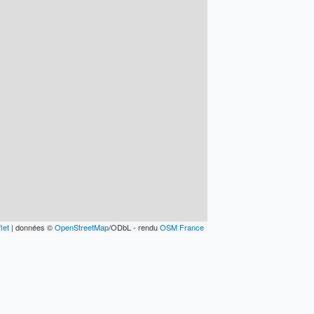
let
| données ©
OpenStreetMap
/ODbL - rendu
OSM France