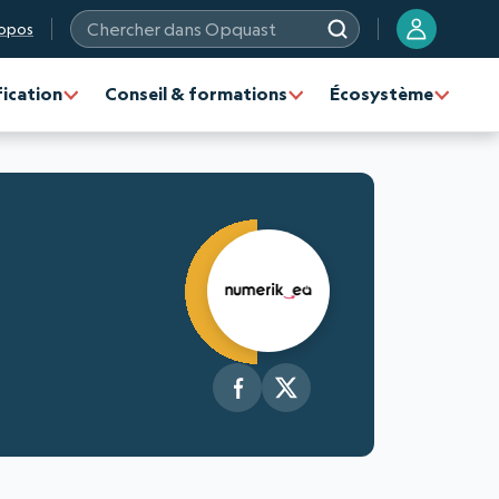
opos
Chercher dans Opquast
fication
Conseil & formations
Écosystème