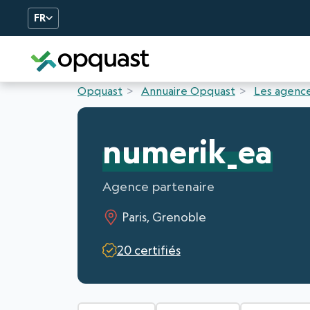
FR
Formation et Certificatio
Opquast
Annuaire Opquast
Les agence
numerik_ea
Agence partenaire
Paris, Grenoble
20 certifiés