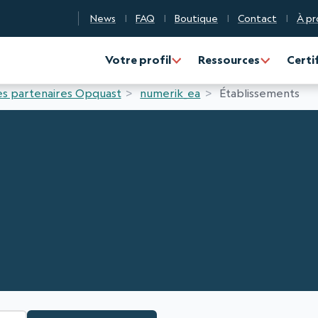
News
FAQ
Boutique
Contact
À pr
n Qualité Numérique
Votre profil
Ressources
Certi
s partenaires Opquast
numerik_ea
Établissements