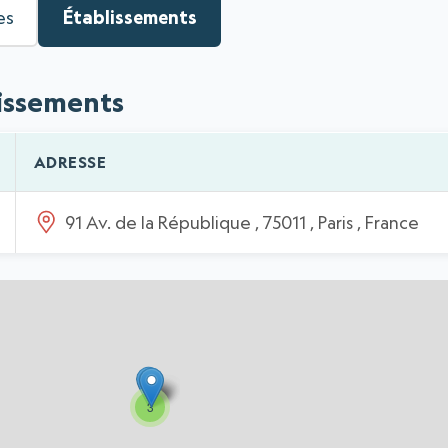
es
Établissements
lissements
ADRESSE
91 Av. de la République , 75011 , Paris , France
3