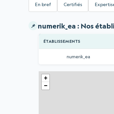
En bref
Certifiés
Expertis
numerik_ea : Nos étab
ÉTABLISSEMENTS
Liste des établissements
numerik_ea
+
−