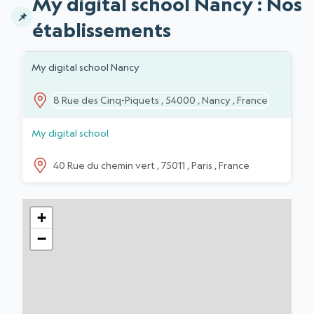
My digital school Nancy : Nos
établissements
Liste des établissements
ADRESSE
ÉTABLISSEMENTS
My digital school Nancy
8 Rue des Cinq-Piquets , 54000 , Nancy , France
My digital school
40 Rue du chemin vert , 75011 , Paris , France
+
−