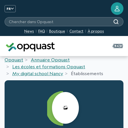
FR
Chercher dans Opquast
News
FAQ
Boutique
Contact
À propos
Formation et Certification Quali
MENU
Opquast
Annuaire Opquast
Les écoles et formations Opquast
My digital school Nancy
Établissements