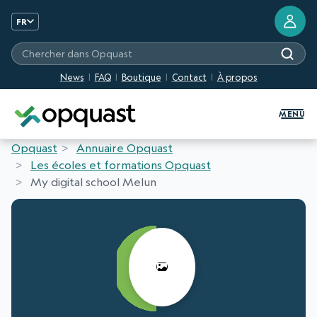
FR
Chercher dans Opquast
News
FAQ
Boutique
Contact
À propos
Formation et Certification Quali
MENU
Opquast
Annuaire Opquast
Les écoles et formations Opquast
My digital school Melun