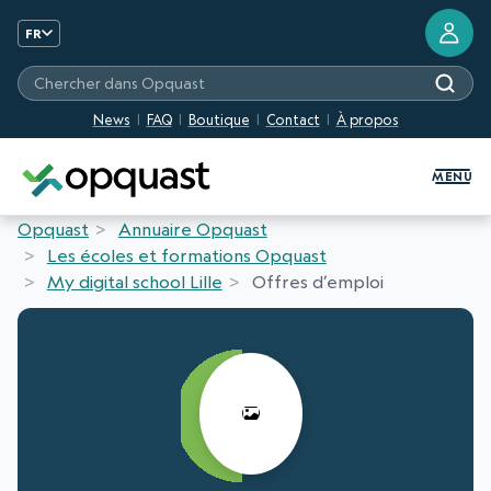
FR
Chercher dans Opquast
News
FAQ
Boutique
Contact
À propos
Formation et Certification Quali
MENU
Opquast
Annuaire Opquast
Les écoles et formations Opquast
My digital school Lille
Offres d’emploi