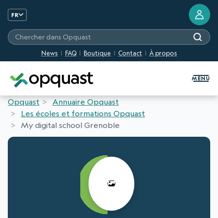
FR
Chercher dans Opquast
News
FAQ
Boutique
Contact
À propos
Formation et Certification Quali
MENU
Opquast
Annuaire Opquast
Les écoles et formations Opquast
My digital school Grenoble