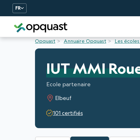
FR
Formation et Certificatio
Opquast
Annuaire Opquast
Les écoles
IUT MMI Rou
Ecole partenaire
Elbeuf
101 certifiés