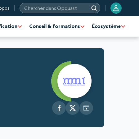
opos
Chercher dans Opquast
fication
Conseil & formations
Écosystème