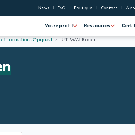
News
FAQ
Boutique
Contact
À pr
n Qualité Numérique
Votre profil
Ressources
Certi
 et formations Opquast
IUT MMI Rouen
en