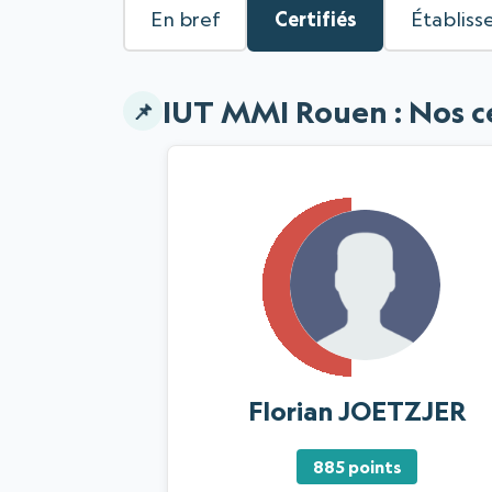
En bref
Certifiés
Établis
IUT MMI Rouen : Nos cer
Florian JOETZJER
885 points