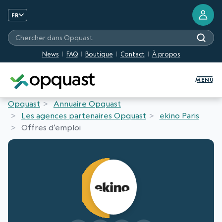
FR
Chercher dans Opquast
News
FAQ
Boutique
Contact
À propos
Formation et Certification Quali
MENU
Opquast
Annuaire Opquast
Les agences partenaires Opquast
ekino Paris
Offres d’emploi