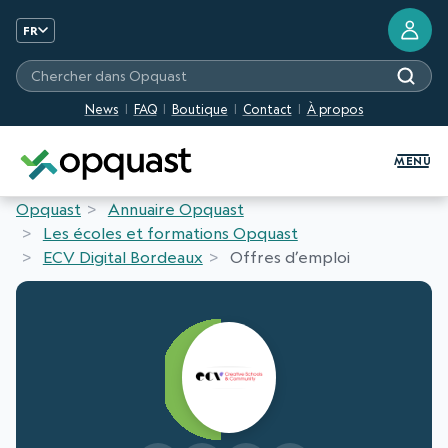
FR
Chercher dans Opquast
News
FAQ
Boutique
Contact
À propos
Formation et Certification Quali
MENU
Opquast
Annuaire Opquast
Les écoles et formations Opquast
ECV Digital Bordeaux
Offres d’emploi