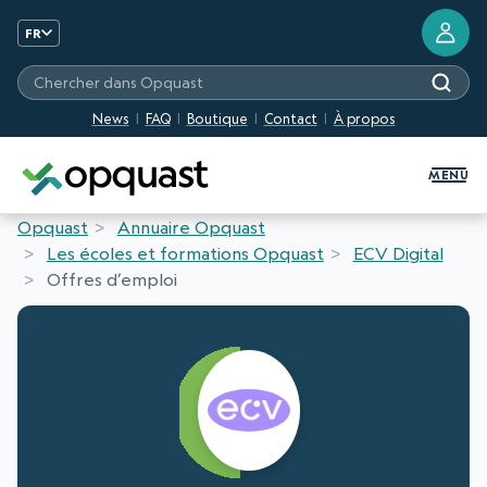
FR
Chercher dans Opquast
News
FAQ
Boutique
Contact
À propos
Formation et Certification Quali
MENU
Opquast
Annuaire Opquast
Les écoles et formations Opquast
ECV Digital
Offres d’emploi