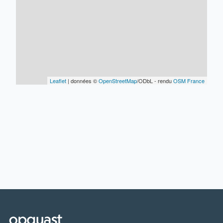
Leaflet
| données ©
OpenStreetMap
/ODbL - rendu
OSM France