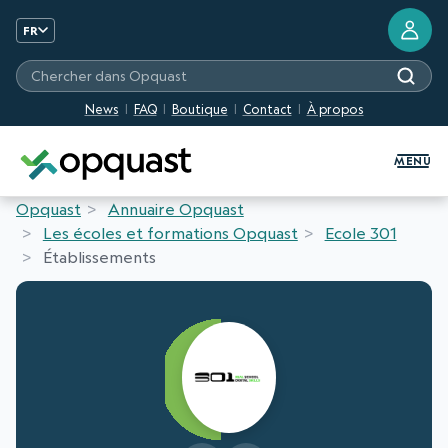
FR
Chercher dans Opquast
News
FAQ
Boutique
Contact
À propos
Formation et Certification Quali
MENU
Opquast
Annuaire Opquast
Les écoles et formations Opquast
Ecole 301
Établissements