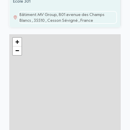
ADRESSE
ÉTABLISSEMENTS
Ecole 301
Bâtiment MV Group, 801 avenue des Champs
Blancs , 35510 , Cesson Sévigné , France
+
−