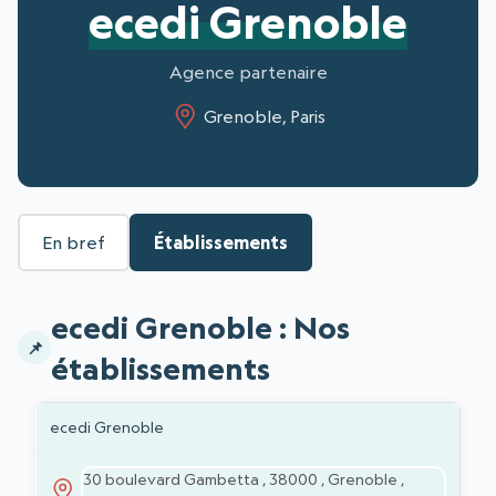
ecedi Grenoble
Agence partenaire
Grenoble, Paris
En bref
Établissements
ecedi Grenoble : Nos
établissements
Liste des établissements
ADRESSE
ÉTABLISSEMENTS
ecedi Grenoble
30 boulevard Gambetta , 38000 , Grenoble ,