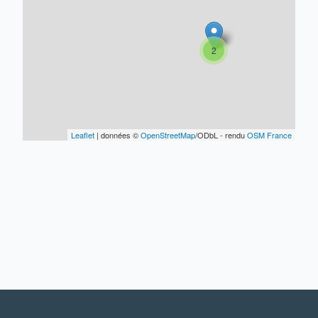
2
Leaflet
| données ©
OpenStreetMap
/ODbL - rendu
OSM France