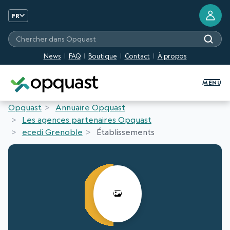
FR
Chercher dans Opquast
News
FAQ
Boutique
Contact
À propos
Formation et Certification Quali
MENU
Opquast
Annuaire Opquast
Les agences partenaires Opquast
ecedi Grenoble
Établissements