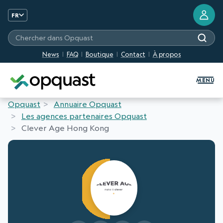
FR
Chercher dans Opquast
News
FAQ
Boutique
Contact
À propos
Formation et Certification Quali
MENU
Opquast
Annuaire Opquast
Les agences partenaires Opquast
Clever Age Hong Kong