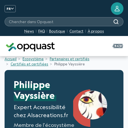
FR
Chercher dans Opquast
News
FAQ
Boutique
Contact
À propos
Formation et Certification Quali
MENU
Accueil
Ecosystème
Partenaires et certifiés
Certifiés et certifiées
Philippe Vayssière
Philippe
Vayssière
Expert Accessibilité
chez Alsacreations.fr
Membre de l'écosystème