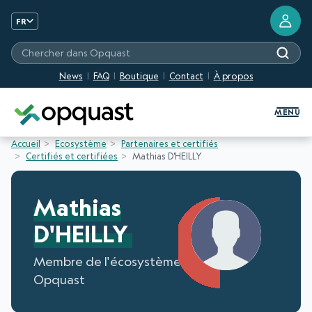
FR
Chercher dans Opquast
News
FAQ
Boutique
Contact
À propos
Formation et Certification Quali
MENU
Accueil
Ecosystème
Partenaires et certifiés
Certifiés et certifiées
Mathias D'HEILLY
Mathias
D'HEILLY
Membre de l'écosystème
Opquast