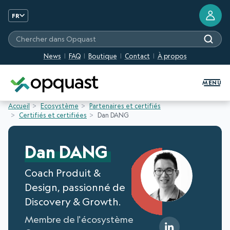
FR
Chercher dans Opquast
News
FAQ
Boutique
Contact
À propos
Formation et Certification Quali
MENU
Accueil
Ecosystème
Partenaires et certifiés
Certifiés et certifiées
Dan DANG
Dan DANG
Coach Produit &
Design, passionné de
Discovery & Growth.
Membre de l'écosystème