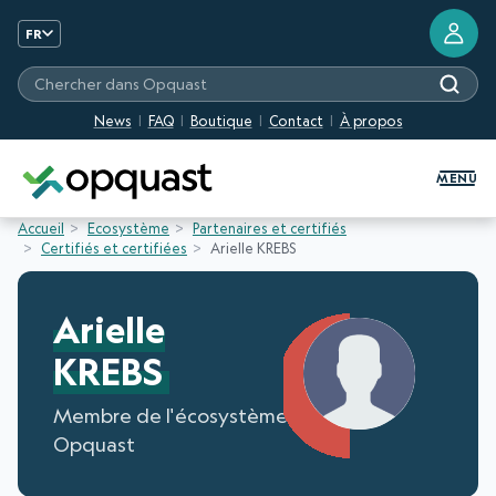
FR
Chercher dans Opquast
News
FAQ
Boutique
Contact
À propos
Formation et Certification Quali
MENU
Accueil
Ecosystème
Partenaires et certifiés
Certifiés et certifiées
Arielle KREBS
Arielle
KREBS
Membre de l'écosystème
Opquast