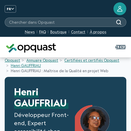
FR
Chercher dans Opquast
News
FAQ
Boutique
Contact
À propos
Formation et Certification Quali
MENU
Opquast
Annuaire Opquast
Certifiées et certifiés Opquast
Henri GAUFFRIAU
Henri GAUFFRIAU : Maîtrise de la Qualité en projet Web
Henri
GAUFFRIAU
Développeur Front-
end, Expert