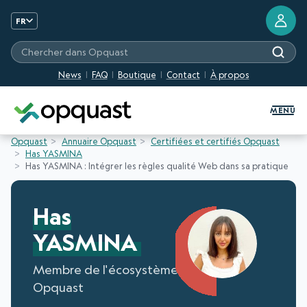
FR
Chercher dans Opquast
News
FAQ
Boutique
Contact
À propos
Formation et Certification Quali
MENU
Opquast
Annuaire Opquast
Certifiées et certifiés Opquast
Has YASMINA
Has YASMINA : Intégrer les règles qualité Web dans sa pratique
Has
YASMINA
Membre de l'écosystème
Opquast