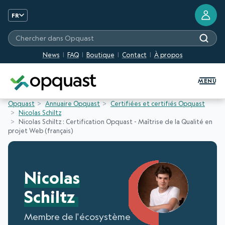
FR
Chercher dans Opquast
News
FAQ
Boutique
Contact
À propos
Formation et Certification Quali
MENU
Opquast
Annuaire Opquast
Certifiées et certifiés Opquast
Nicolas Schiltz
Nicolas Schiltz : Certification Opquast - Maîtrise de la Qualité en
projet Web (français)
Nicolas
Schiltz
Membre de l'écosystème