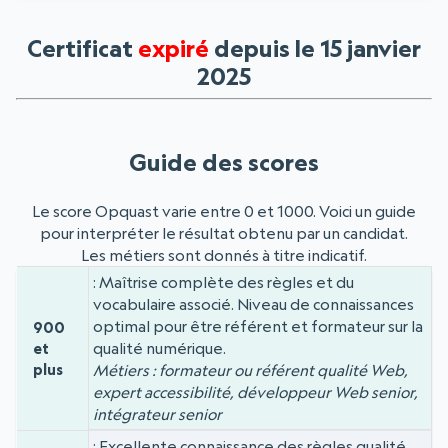
Certificat
expiré
depuis le 15 janvier
2025
Guide des scores
Le score Opquast varie entre 0 et 1000. Voici un guide
pour interpréter le résultat obtenu par un candidat.
Les métiers sont donnés à titre indicatif.
Maîtrise complète des règles et du
Niveau
Score
vocabulaire associé. Niveau de connaissances
optimal pour être référent et formateur sur la
900
qualité numérique.
et
plus
Métiers : formateur ou référent qualité Web,
expert accessibilité, développeur Web senior,
intégrateur senior
Excellente connaissance des règles qualité