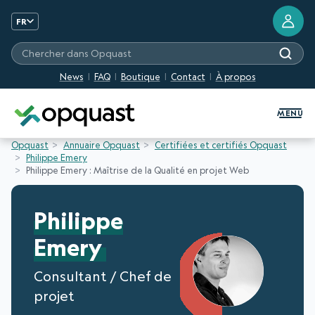
FR
Chercher dans Opquast
News
FAQ
Boutique
Contact
À propos
Formation et Certification Quali
MENU
Opquast
Annuaire Opquast
Certifiées et certifiés Opquast
Philippe Emery
Philippe Emery : Maîtrise de la Qualité en projet Web
Philippe
Emery
Consultant / Chef de
projet