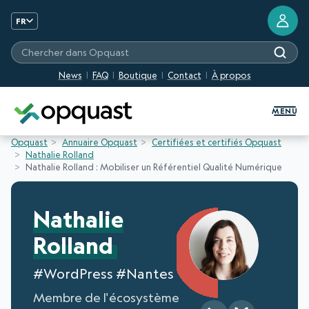
FR
Chercher dans Opquast
News
FAQ
Boutique
Contact
À propos
Formation et Certification Quali
MENU
Opquast
Annuaire Opquast
Certifiées et certifiés Opquast
Nathalie Rolland
Nathalie Rolland : Mobiliser un Référentiel Qualité Numérique
Nathalie
Rolland
#WordPress #Nantes
Membre de l'écosystème