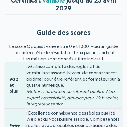
Certificat
valable
jusqu'au 23 avril
2029
Guide des scores
Le score Opquast varie entre 0 et 1000. Voici un guide
pour interpréter le résultat obtenu par un candidat.
Les métiers sont donnés à titre indicatif.
Maîtrise complète des règles et du
Niveau
Score
vocabulaire associé. Niveau de connaissances
optimal pour être référent et formateur sur la
900
qualité numérique.
et
plus
Métiers : formateur ou référent qualité Web,
expert accessibilité, développeur Web senior,
intégrateur senior
Excellente connaissance des règles qualité
Web et du vocabulaire associé. Compétences
réelles et appréciables pour participer à des
Entre