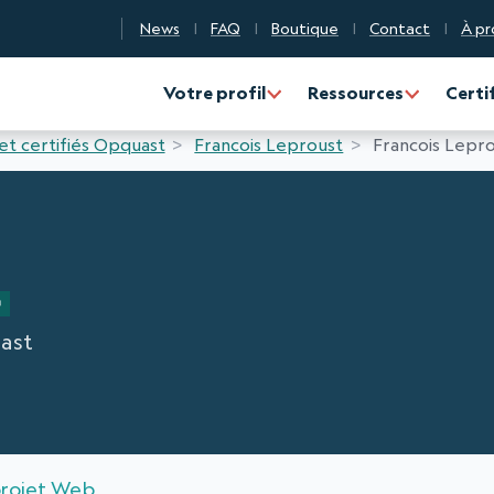
News
FAQ
Boutique
Contact
À pr
n Qualité Numérique
Votre profil
Ressources
Certi
 et certifiés Opquast
Francois Leproust
Francois Lepro
t
ast
projet Web