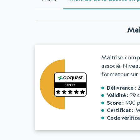
Maî
Maîtrise compl
associé. Nivea
formateur sur 
Délivrance
Validité
29 
Score
900 p
Certificat
M
Code vérifica