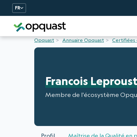
FR
Formation et Certificatio
Opquast
Annuaire Opquast
Certifiées
Francois Leprous
Membre de l'écosystème Opqu
Profil
Maîtrise de la Qualité en 