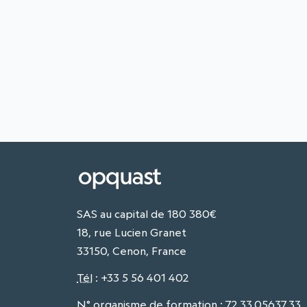
SAS au capital de 180 380€
18, rue Lucien Granet
33150, Cenon, France
Tél
:
+33 5 56 401 402
N° organisme de formation : 72.33.05637.33