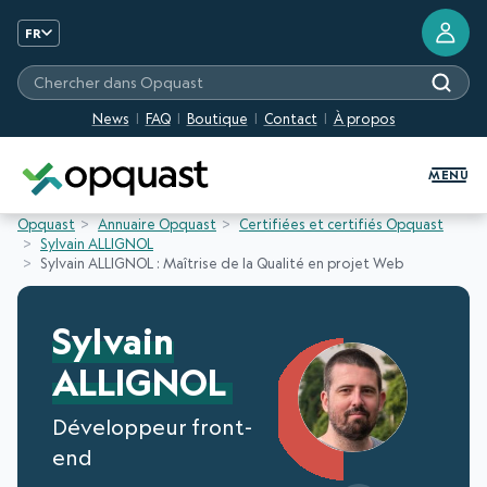
FR
Chercher dans Opquast
News
FAQ
Boutique
Contact
À propos
Formation et Certification Quali
MENU
Opquast
Annuaire Opquast
Certifiées et certifiés Opquast
Sylvain ALLIGNOL
Sylvain ALLIGNOL : Maîtrise de la Qualité en projet Web
Sylvain
ALLIGNOL
Développeur front-
end