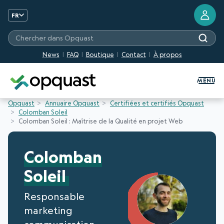
FR
Chercher dans Opquast
News
FAQ
Boutique
Contact
À propos
Formation et Certification Quali
MENU
Opquast
Annuaire Opquast
Certifiées et certifiés Opquast
Colomban Soleil
Colomban Soleil : Maîtrise de la Qualité en projet Web
Colomban
Soleil
Responsable
marketing