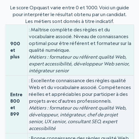
Le score Opquast varie entre 0 et 1000. Voici un guide
pour interpréter le résultat obtenu par un candidat.
Les métiers sont donnés à titre indicatif.
Maîtrise complète des règles et du
Niveau
Score
vocabulaire associé. Niveau de connaissances
optimal pour être référent et formateur sur la
900
qualité numérique.
et
plus
Métiers : formateur ou référent qualité Web,
expert accessibilité, développeur Web senior,
intégrateur senior
Excellente connaissance des règles qualité
Web et du vocabulaire associé. Compétences
réelles et appréciables pour participer à des
Entre
projets avec d'autres professionnels.
800
et
Métiers : formateur ou référent qualité Web,
899
développeur, intégrateur, chef de projet
senior, UX senior, consultant SEO, expert
accessibilité
Bonne connaissance des règles qualité Web