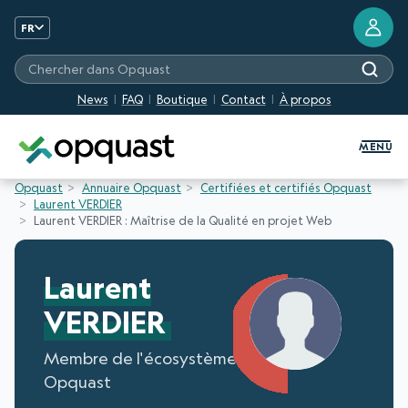
FR
Chercher dans Opquast
News
FAQ
Boutique
Contact
À propos
Formation et Certification Quali
MENU
Opquast
Annuaire Opquast
Certifiées et certifiés Opquast
Laurent VERDIER
Laurent VERDIER : Maîtrise de la Qualité en projet Web
Laurent
VERDIER
Membre de l'écosystème
Opquast