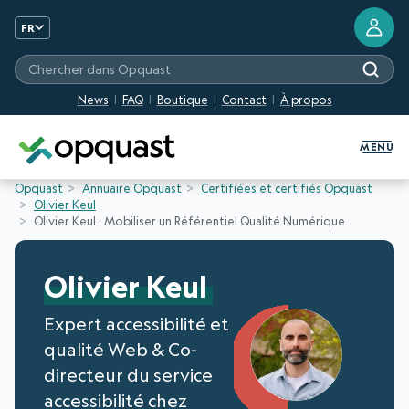
FR
Chercher dans Opquast
News
FAQ
Boutique
Contact
À propos
Formation et Certification Quali
MENU
Opquast
Annuaire Opquast
Certifiées et certifiés Opquast
Olivier Keul
Olivier Keul : Mobiliser un Référentiel Qualité Numérique
Olivier Keul
Expert accessibilité et
qualité Web & Co-
directeur du service
accessibilité chez