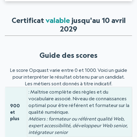
Certificat
valable
jusqu'au 10 avril
2029
Guide des scores
Le score Opquast varie entre 0 et 1000. Voici un guide
pour interpréter le résultat obtenu par un candidat.
Les métiers sont donnés à titre indicatif.
Maîtrise complète des règles et du
Niveau
Score
vocabulaire associé. Niveau de connaissances
optimal pour être référent et formateur sur la
900
qualité numérique.
et
plus
Métiers : formateur ou référent qualité Web,
expert accessibilité, développeur Web senior,
intégrateur senior