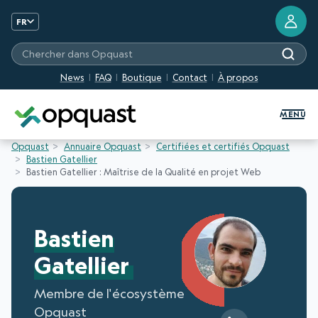
FR
Chercher dans Opquast
News
FAQ
Boutique
Contact
À propos
Formation et Certification Quali
MENU
Opquast
Annuaire Opquast
Certifiées et certifiés Opquast
Bastien Gatellier
Bastien Gatellier : Maîtrise de la Qualité en projet Web
Bastien
Gatellier
Membre de l'écosystème
Opquast