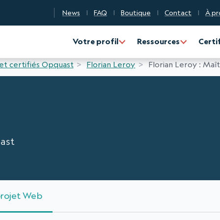
News
FAQ
Boutique
Contact
À pr
n Qualité Numérique
Votre profil
Ressources
Certi
 et certifiés Opquast
Florian Leroy
Florian Leroy : Maî
ast
projet Web