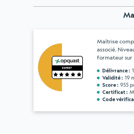
Maî
Maîtrise compl
associé. Nivea
formateur sur 
Délivrance
Validité
19 
Score
955 p
Certificat
M
Code vérifica