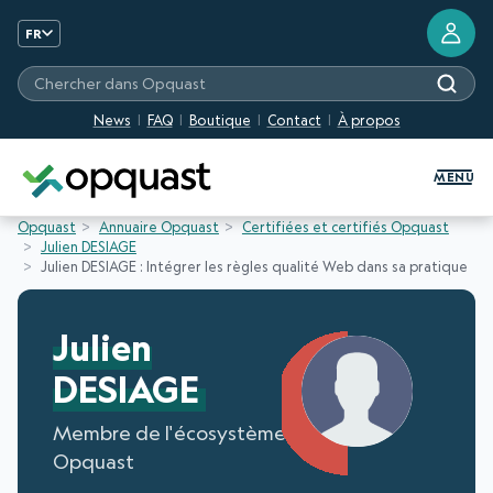
FR
Chercher dans Opquast
News
FAQ
Boutique
Contact
À propos
Formation et Certification Quali
MENU
Opquast
Annuaire Opquast
Certifiées et certifiés Opquast
Julien DESIAGE
Julien DESIAGE : Intégrer les règles qualité Web dans sa pratique
Julien
DESIAGE
Membre de l'écosystème
Opquast