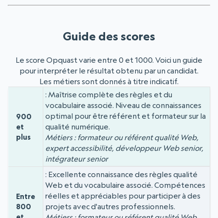
Guide des scores
Le score Opquast varie entre 0 et 1000. Voici un guide
pour interpréter le résultat obtenu par un candidat.
Les métiers sont donnés à titre indicatif.
Maîtrise complète des règles et du
Niveau
Score
vocabulaire associé. Niveau de connaissances
optimal pour être référent et formateur sur la
900
qualité numérique.
et
plus
Métiers : formateur ou référent qualité Web,
expert accessibilité, développeur Web senior,
intégrateur senior
Excellente connaissance des règles qualité
Web et du vocabulaire associé. Compétences
réelles et appréciables pour participer à des
Entre
projets avec d'autres professionnels.
800
et
Métiers : formateur ou référent qualité Web,