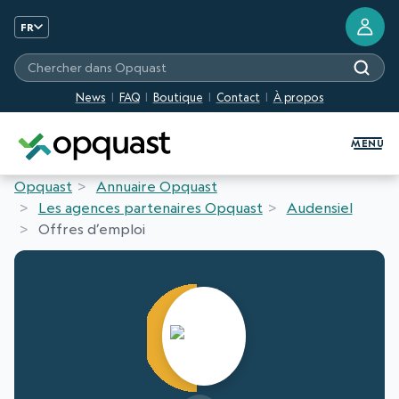
FR
Chercher dans Opquast
News
FAQ
Boutique
Contact
À propos
Formation et Certification Quali
MENU
Opquast
Annuaire Opquast
Les agences partenaires Opquast
Audensiel
Offres d’emploi