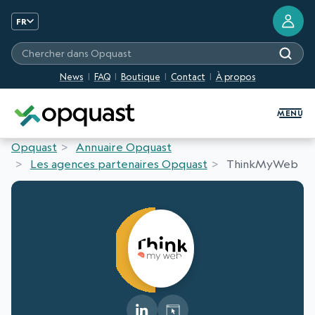
FR
Chercher dans Opquast
News
FAQ
Boutique
Contact
À propos
Formation et Certification Quali
MENU
Opquast
Annuaire Opquast
Les agences partenaires Opquast
ThinkMyWeb