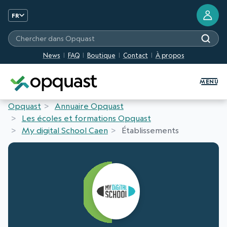
FR
Chercher dans Opquast
News
FAQ
Boutique
Contact
À propos
Formation et Certification Quali
MENU
Opquast
Annuaire Opquast
Les écoles et formations Opquast
My digital School Caen
Établissements