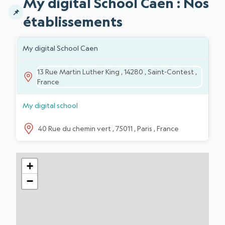
My digital School Caen : Nos
établissements
Liste des établissements
ADRESSE
ÉTABLISSEMENTS
My digital School Caen
13 Rue Martin Luther King , 14280 , Saint-Contest ,
France
My digital school
40 Rue du chemin vert , 75011 , Paris , France
+
−