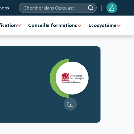
opos
Chercher dans Opquast
fication
Conseil & formations
Écosystème