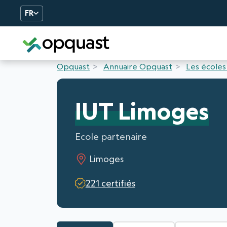
FR
Formation et Certificatio
Opquast
Annuaire Opquast
Les écoles
IUT Limoges
Ecole partenaire
Limoges
221 certifiés