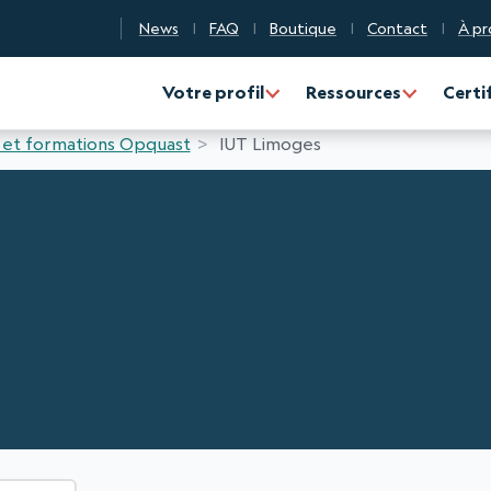
News
FAQ
Boutique
Contact
À pr
n Qualité Numérique
Votre profil
Ressources
Certi
 et formations Opquast
IUT Limoges