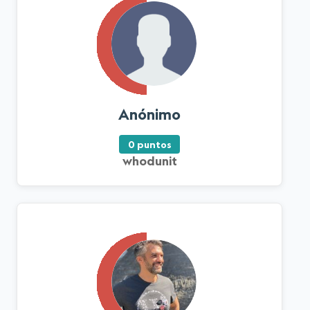
Anónimo
0 puntos
whodunit