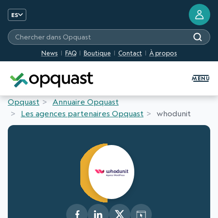
ES
Chercher dans Opquast
News
FAQ
Boutique
Contact
À propos
Formation et certification Quali
MENU
Opquast
Annuaire Opquast
Les agences partenaires Opquast
whodunit