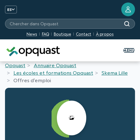
ES
Chercher dans Opquast
News
FAQ
Boutique
Contact
À propos
Formation et certification Quali
MENU
Opquast
Annuaire Opquast
Les écoles et formations Opquast
Skema Lille
Offres d’emploi