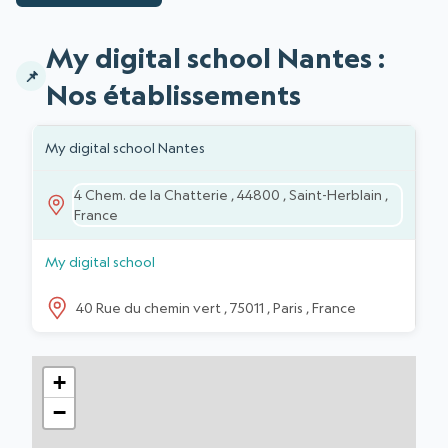
My digital school Nantes :
Nos établissements
Liste des établissements
DIRECCIÓN
INSTITUCIONES
My digital school Nantes
4 Chem. de la Chatterie , 44800 , Saint-Herblain ,
France
My digital school
40 Rue du chemin vert , 75011 , Paris , France
+
−