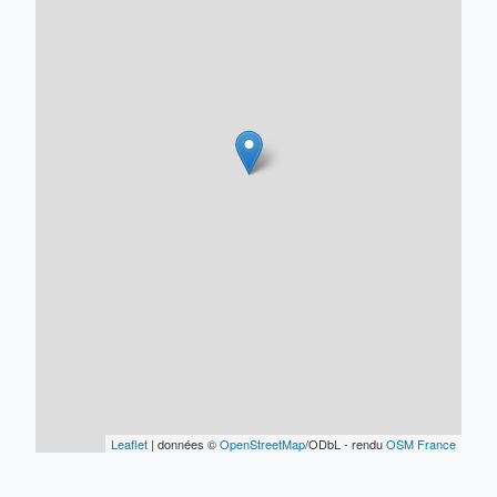
Leaflet
| données ©
OpenStreetMap
/ODbL - rendu
OSM France