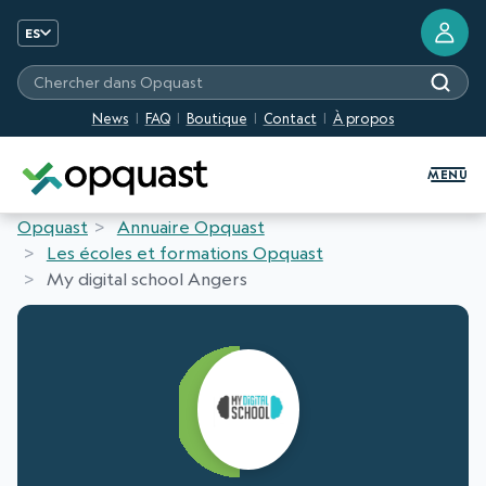
ES
Chercher dans Opquast
News
FAQ
Boutique
Contact
À propos
Formation et certification Quali
MENU
Opquast
Annuaire Opquast
Les écoles et formations Opquast
My digital school Angers