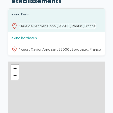
établissements
Liste des établissements
DIRECCIÓN
INSTITUCIONES
ekino Paris
1 Rue de l'Ancien Canal , 93500 , Pantin , France
ekino Bordeaux
1 cours Xavier Arnozan , 33000 , Bordeaux , France
+
−