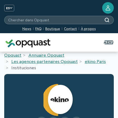
ES
Chercher dans Opquast
News
FAQ
Boutique
Contact
À propos
Formation et certification Quali
MENU
Opquast
Annuaire Opquast
Les agences partenaires Opquast
ekino Paris
Instituciones