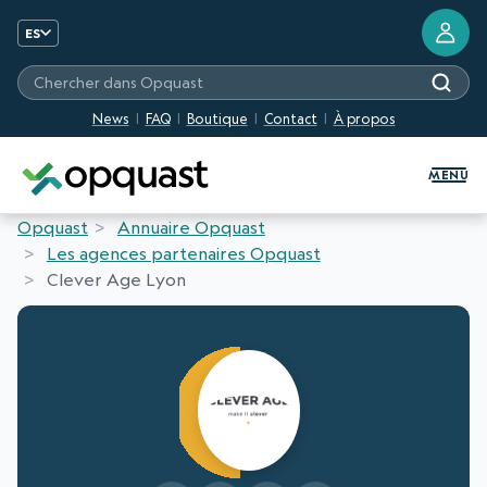
ES
Chercher dans Opquast
News
FAQ
Boutique
Contact
À propos
Formation et certification Quali
MENU
Opquast
Annuaire Opquast
Les agences partenaires Opquast
Clever Age Lyon