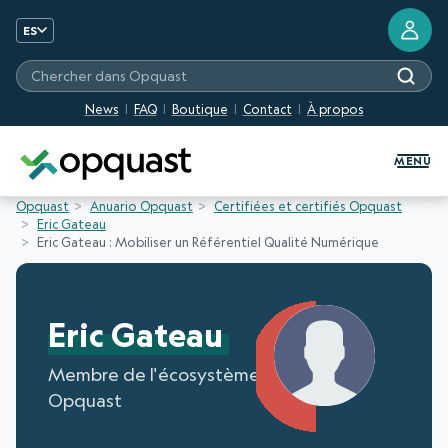
ES
Chercher dans Opquast
News
FAQ
Boutique
Contact
À propos
Formation et certification Quali
MENU
Opquast
Anuario Opquast
Certifiées et certifiés Opquast
Eric Gateau
Eric Gateau : Mobiliser un Référentiel Qualité Numérique
Eric Gateau
Membre de l'écosystème
Opquast